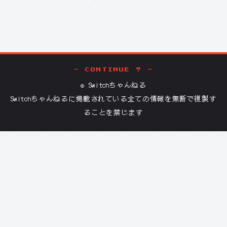
- CONTINUE ? -
©
Switchちゃんねる
Switchちゃんねる
に掲載されている全ての情報を無断で複製す
ることを禁じます