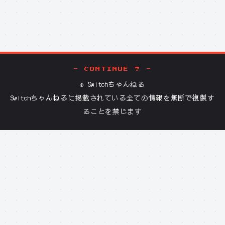
- CONTINUE ? -
©
Switchちゃんねる
Switchちゃんねる
に掲載されている全ての情報を無断で複製す
ることを禁じます