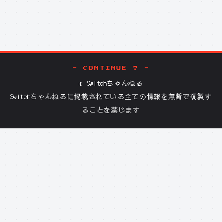
- CONTINUE ? -
©
Switchちゃんねる
Switchちゃんねる
に掲載されている全ての情報を無断で複製す
ることを禁じます