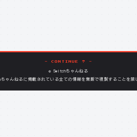
- CONTINUE ? -
©
Switchちゃんねる
tchちゃんねる
に掲載されている全ての情報を無断で複製することを禁